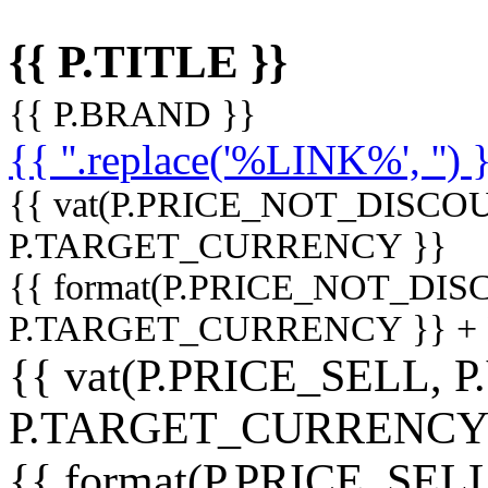
{{ P.TITLE }}
{{ P.BRAND }}
{{ ''.replace('%LINK%', '') 
{{ vat(P.PRICE_NOT_DISCOU
P.TARGET_CURRENCY }}
{{ format(P.PRICE_NOT_DI
P.TARGET_CURRENCY }} +
{{ vat(P.PRICE_SELL, P
P.TARGET_CURRENCY
{{ format(P.PRICE_SELL